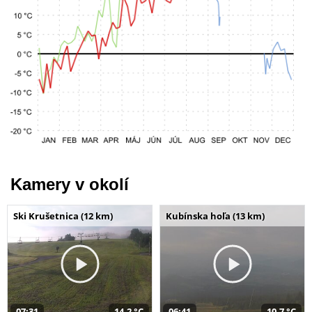
Kamery v okolí
Ski Krušetnica (12 km)
Kubínska hoľa (13 km)
07:31
14,2 °C
06:41
10,7 °C