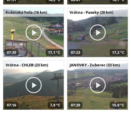
Kubínska hoľa (16 km)
Vrátna - Paseky (20 km)
07:30
17,1 °C
07:23
17,2 °C
Vrátna - CHLEB (23 km)
JANOVKY - Zuberec (33 km)
07:16
7,8 °C
07:29
15,9 °C