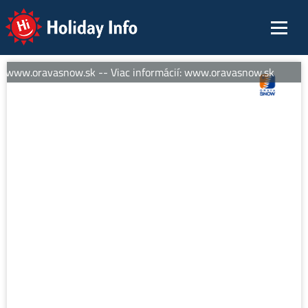
Holiday Info
: www.oravasnow.sk -- Viac informácií: www.oravasnow.sk