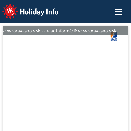
Holiday Info
: www.oravasnow.sk -- Viac informácií: www.oravasnow.sk