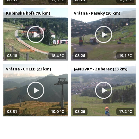
Kubínska hoľa (16 km)
Vrátna - Paseky (20 km)
08:18
18,4 °C
08:26
19,1 °C
Vrátna - CHLEB (23 km)
JANOVKY - Zuberec (33 km)
08:31
10,0 °C
08:26
17,2 °C