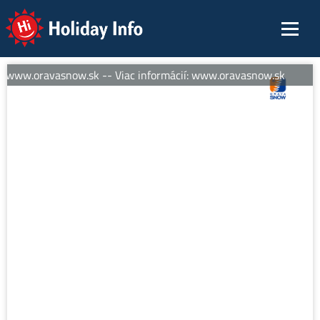
Holiday Info
: www.oravasnow.sk -- Viac informácií: www.oravasnow.sk