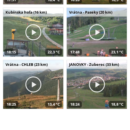
Kubínska hoľa (16 km)
Vrátna - Paseky (20 km)
18:15
22,3 °C
17:48
23,1 °C
Vrátna - CHLEB (23 km)
JANOVKY - Zuberec (33 km)
18:25
13,4 °C
18:24
18,8 °C