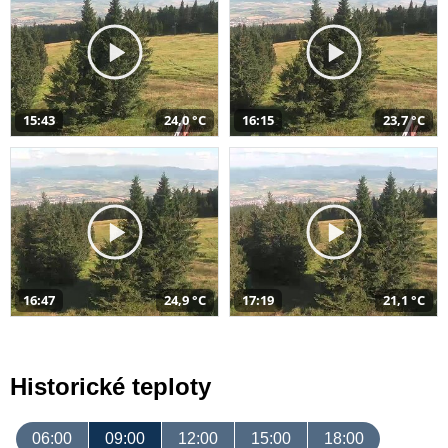
15:43
24,0 °C
16:15
23,7 °C
16:47
24,9 °C
17:19
21,1 °C
Historické teploty
06:00
09:00
12:00
15:00
18:00