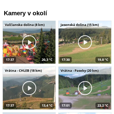
Kamery v okolí
Valčianska dolina (8 km)
Jasenská dolina (15 km)
17:37
20,3 °C
17:30
19,8 °C
Vrátna - CHLEB (18 km)
Vrátna - Paseky (20 km)
17:37
13,4 °C
17:01
23,2 °C