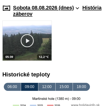
Sobota 08.08.2026 (dnes)
História
záberov
05:39
12,2 °C
Historické teploty
06:00
09:00
12:00
15:00
18:00