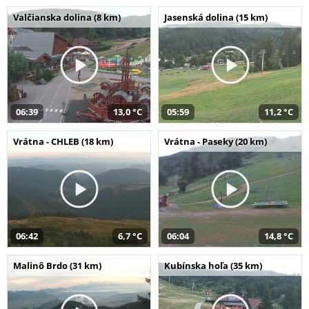
Valčianska dolina (8 km)
Jasenská dolina (15 km)
06:39
13,0 °C
05:59
11,2 °C
Vrátna - CHLEB (18 km)
Vrátna - Paseky (20 km)
06:42
6,7 °C
06:04
14,8 °C
Malinô Brdo (31 km)
Kubínska hoľa (35 km)