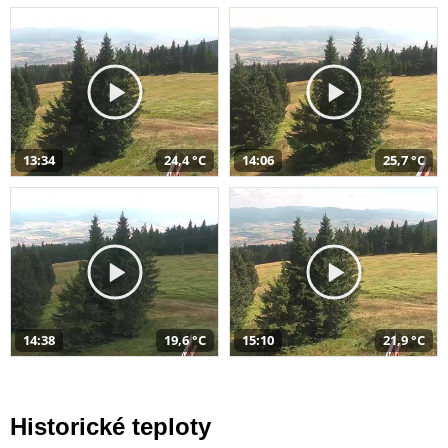
13:34
24,4 °C
14:06
25,7 °C
14:38
19,6 °C
15:10
21,9 °C
Historické teploty