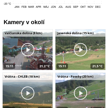
Kamery v okolí
Valčianska dolina (8 km)
Jasenská dolina (15 km)
15:11
21,2 °C
15:11
21,5 °C
Vrátna - CHLEB (18 km)
Vrátna - Paseky (20 km)