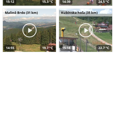
15:12
15,3 °C
14:39
24,5 °C
Malinô Brdo (31 km)
Kubínska hoľa (35 km)
14:55
19,7 °C
15:18
22,7 °C