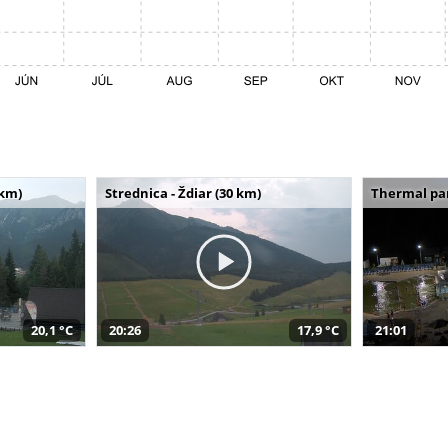
 km)
Strednica - Ždiar (30 km)
Thermal par
20,1 °C
20:26
17,9 °C
21:01