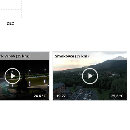
k Vrbov (35 km)
Smokovce (39 km)
24,6 °C
19:27
25,6 °C