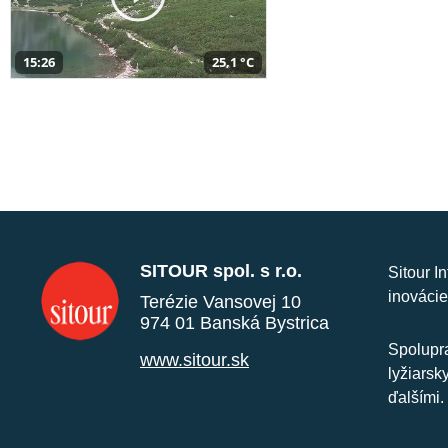
15:26
25,1 °C
SITOUR spol. s r.o.
Sitour I
inovácie
Terézie Vansovej 10
974 01 Banská Bystrica
Spolupra
www.sitour.sk
lyžiarsk
ďalšími.