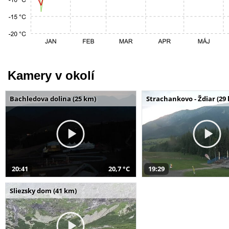
Kamery v okolí
Bachledova dolina (25 km)
Strachankovo - Ždiar (29
20:41
20,7 °C
19:29
Sliezsky dom (41 km)