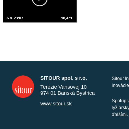
6.8. 23:07
18,4 °C
SITOUR spol. s r.o.
Sitour I
inovácie
Terézie Vansovej 10
974 01 Banská Bystrica
Spolupra
www.sitour.sk
lyžiarsk
ďalšími.