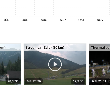
 km)
Strednica - Ždiar (30 km)
Thermal par
20,1 °C
6.8. 20:26
17,9 °C
6.8. 21:01