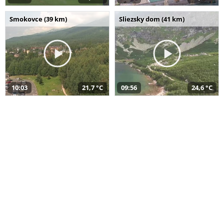
Smokovce (39 km)
Sliezsky dom (41 km)
10:03
21,7 °C
09:56
24,6 °C