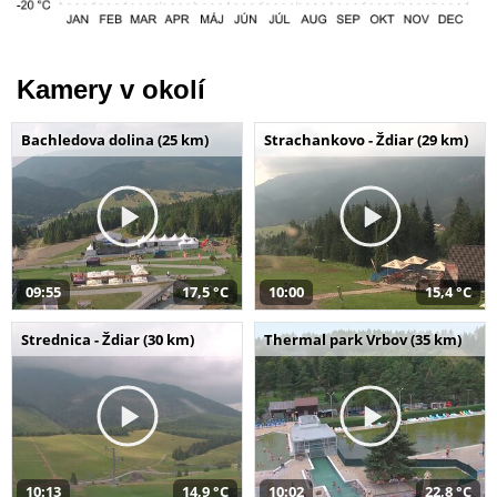
Kamery v okolí
Bachledova dolina (25 km)
Strachankovo - Ždiar (29 km)
09:55
17,5 °C
10:00
15,4 °C
Strednica - Ždiar (30 km)
Thermal park Vrbov (35 km)
10:13
14,9 °C
10:02
22,8 °C