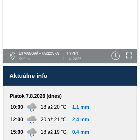
17:10
LITMANOVÁ - FAKĽOVKA
900 m
11. 4. 2026
Aktuálne info
Piatok 7.8.2026 (dnes)
10:00
18 až 20 °C
1,1 mm
12:00
20 až 21 °C
2,4 mm
15:00
18 až 19 °C
0,4 mm