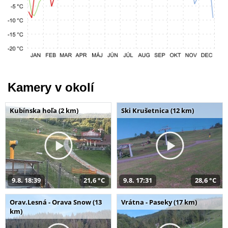
Kamery v okolí
Kubínska hoľa (2 km)
Ski Krušetnica (12 km)
9.8. 18:39
21,6 °C
9.8. 17:31
28,6 °C
Orav.Lesná - Orava Snow (13
Vrátna - Paseky (17 km)
km)