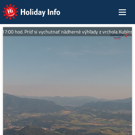
Holiday Info
:00 hod. Príď si vychutnať nádherné výhľady z vrchola Kubínskej, 