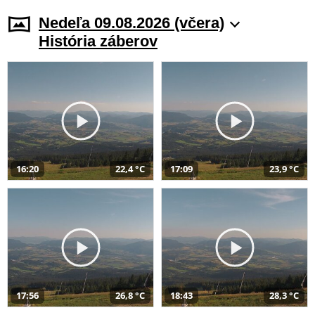
Nedeľa 09.08.2026 (včera)
História záberov
16:20
22,4 °C
17:09
23,9 °C
17:56
26,8 °C
18:43
28,3 °C