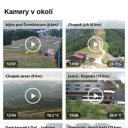
Kamery v okolí
Mýto pod Ďumbierom (6 km)
Chopok juh (6 km)
12:57
13:03
23,1 °C
Chopok sever (9 km)
Jasná - Repiská (15 km)
12:54
18,2 °C
13:06
20,9 °C
Demänovská Dol. - Jaskyne
Donovaly - Nová hoľa (22 km)