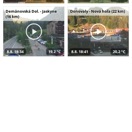
Demänovská Dol. - Jaskyne
Donovaly - Nová hoľa (22 km)
(16 km)
8.8. 18:34
19,2 °C
8.8. 18:41
20,2 °C