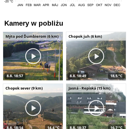
Kamery w pobliżu
Mýto pod Ďumbierom (6 km)
Chopok juh (6 km)
8.8. 18:57
8.8. 18:49
18,5 °C
Chopok sever (9 km)
Jasná - Repiská (15 km)
8.8. 18:14
14,4 °C
8.8. 18:37
16,7 °C