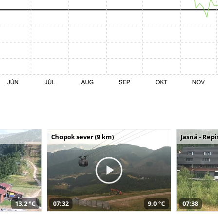
Chopok sever (9 km)
Jasná - Repi
13,2 °C
07:32
9,0 °C
07:38