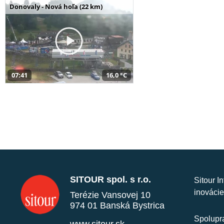
Donovaly - Nová hoľa (22 km)
07:41
16,0 °C
SITOUR spol. s r.o.
Sitour I
inovácie
Terézie Vansovej 10
974 01 Banská Bystrica
Spolupra
www.sitour.sk