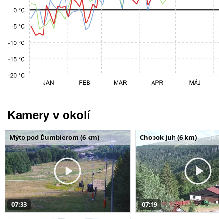
Kamery v okolí
Mýto pod Ďumbierom (6 km)
Chopok juh (6 km)
07:33
07:19