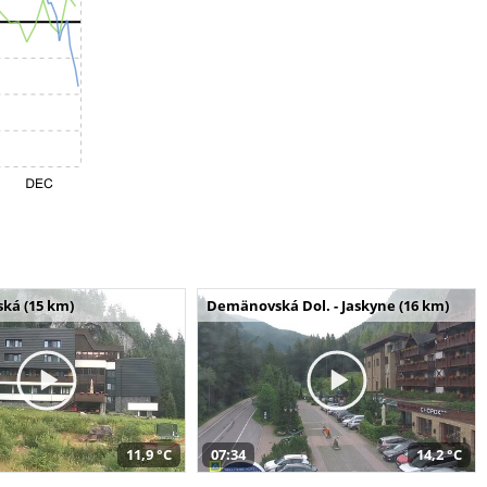
ská (15 km)
Demänovská Dol. - Jaskyne (16 km)
11,9 °C
07:34
14,2 °C