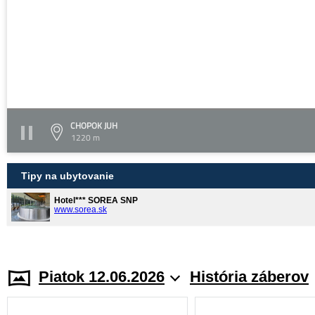
CHOPOK JUH
1220 m
Tipy na ubytovanie
Hotel*** SOREA SNP
www.sorea.sk
Piatok 12.06.2026
História záberov