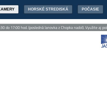
KAMERY
HORSKÉ STREDISKÁ
POČASIE
o 17:00 hod. (posledná lanovka z Chopka nadol). Využite aj počas