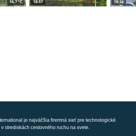
16,7 °C
18:57
18:34
nternational je najväčšia firemná sieť pre technologické
 v strediskách cestovného ruchu na svete.