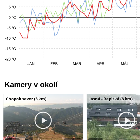
Kamery v okolí
Chopok sever (3 km)
Jasná - Repiská (8 km)