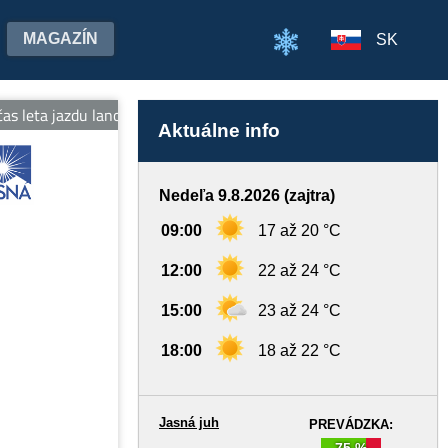
MAGAZÍN
SK
 leta jazdu lanovkami na oboch stranách Chopka v cene jedného lís
Aktuálne info
Nedeľa 9.8.2026 (zajtra)
09:00
17 až 20 °C
12:00
22 až 24 °C
15:00
23 až 24 °C
18:00
18 až 22 °C
Jasná juh
PREVÁDZKA:
75 %