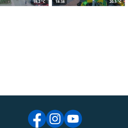
19,2 °C
18:38
20,5 °C