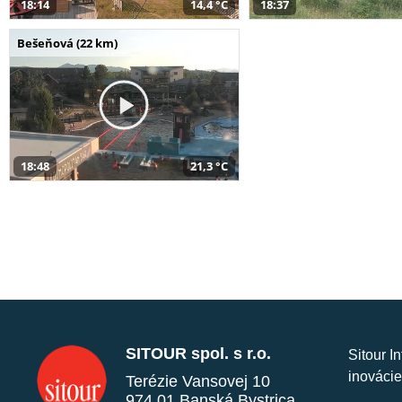
18:14
14,4 °C
18:37
Bešeňová (22 km)
18:48
21,3 °C
SITOUR spol. s r.o.
Sitour I
inovácie
Terézie Vansovej 10
974 01 Banská Bystrica