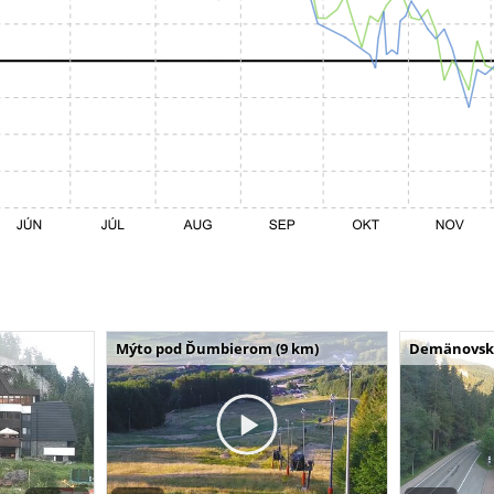
Mýto pod Ďumbierom (9 km)
Demänovská 