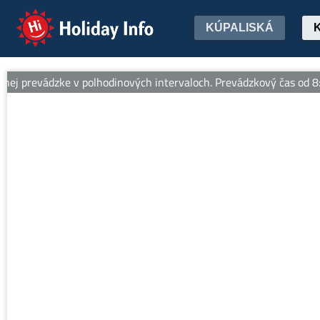
Holiday Info
KÚPALISKÁ
 prevádzke v polhodinových intervaloch. Prevádzkový čas od 8:30 d