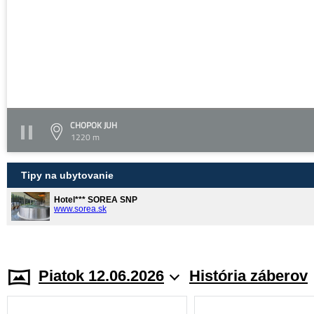
CHOPOK JUH
1220 m
Tipy na ubytovanie
Hotel*** SOREA SNP
www.sorea.sk
Piatok 12.06.2026
História záberov