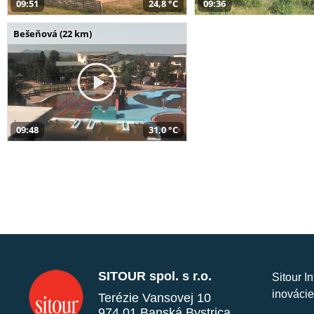
09:51
24,8 °C
09:36
Bešeňová (22 km)
09:48
31,0 °C
SITOUR spol. s r.o.
Sitour I
inovácie
Terézie Vansovej 10
974 01 Banská Bystrica