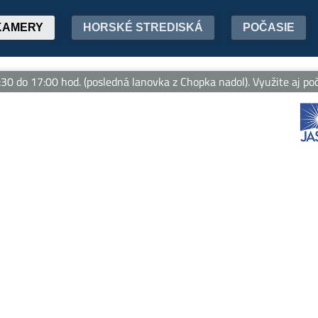
KAMERY
HORSKÉ STREDISKÁ
POČASIE
o 17:00 hod. (posledná lanovka z Chopka nadol). Využite aj počas 