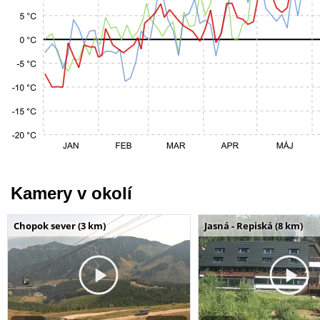
Kamery v okolí
Chopok sever (3 km)
Jasná - Repiská (8 km)