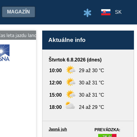
MAGAZÍN
SK
leta jazdu lanovkami na oboch stranách Chopka v cene jedného lís
Aktuálne info
Štvrtok 6.8.2026 (dnes)
10:00
29 až 30 °C
12:00
30 až 31 °C
15:00
30 až 31 °C
18:00
24 až 29 °C
Jasná juh
PREVÁDZKA:
75 %