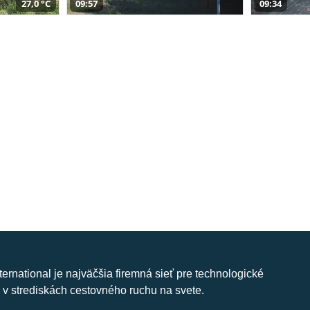
27,0 °C
09:57
09:34
nternational je najväčšia firemná sieť pre technologické
 v strediskách cestovného ruchu na svete.