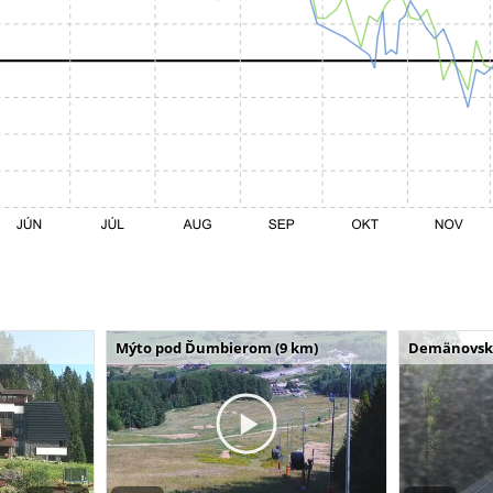
Mýto pod Ďumbierom (9 km)
Demänovská 