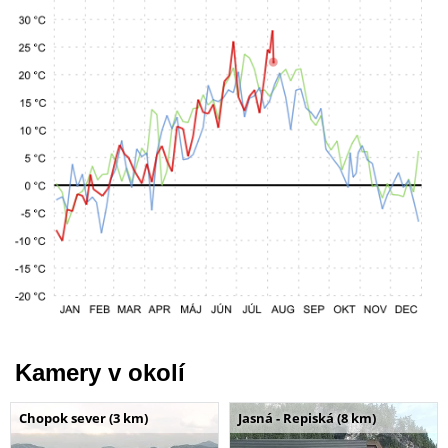
Kamery v okolí
Chopok sever (3 km)
Jasná - Repiská (8 km)