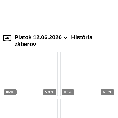
Piatok 12.06.2026
História
záberov
06:03
5,8 °C
06:26
6,3 °C