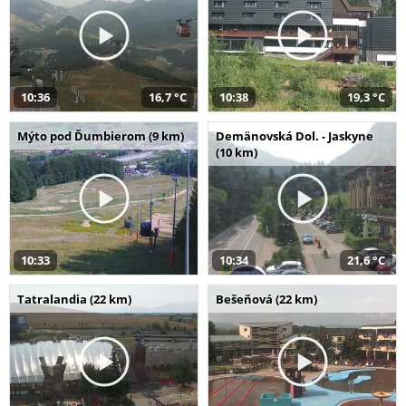
10:36
16,7 °C
10:38
19,3 °C
Mýto pod Ďumbierom (9 km)
Demänovská Dol. - Jaskyne
(10 km)
10:33
10:34
21,6 °C
Tatralandia (22 km)
Bešeňová (22 km)