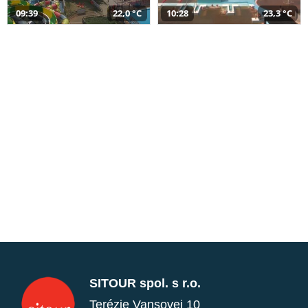
09:39
22,0 °C
10:28
23,3 °C
SITOUR spol. s r.o.
Terézie Vansovej 10