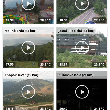
18:38
28,8 °C
18:34
27,8 °C
Malinô Brdo (13 km)
Jasná - Repiská (15 km)
17:55
23,3 °C
18:37
25,3 °C
Chopok sever (19 km)
Kubínska hoľa (21 km)
18:15
23,3 °C
20:40
24,5 °C