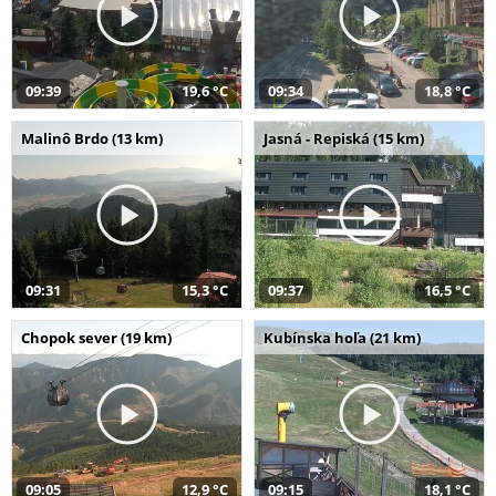
09:39
19,6 °C
09:34
18,8 °C
Malinô Brdo (13 km)
Jasná - Repiská (15 km)
09:31
15,3 °C
09:37
16,5 °C
Chopok sever (19 km)
Kubínska hoľa (21 km)
09:05
12,9 °C
09:15
18,1 °C