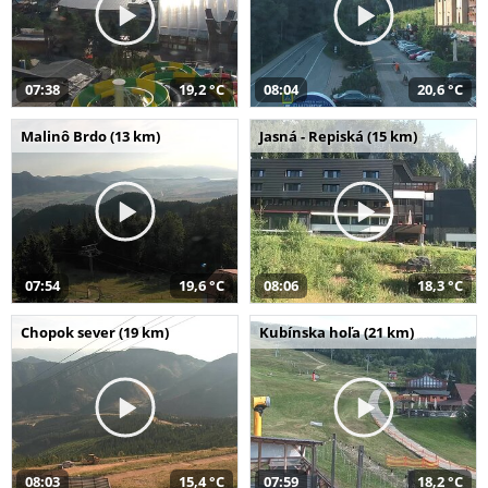
07:38
19,2 °C
08:04
20,6 °C
Malinô Brdo (13 km)
Jasná - Repiská (15 km)
07:54
19,6 °C
08:06
18,3 °C
Chopok sever (19 km)
Kubínska hoľa (21 km)
08:03
15,4 °C
07:59
18,2 °C