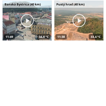
Banská Bystrica (40 km)
Pustý hrad (40 km)
11:49
34,8 °C
11:38
33,4 °C