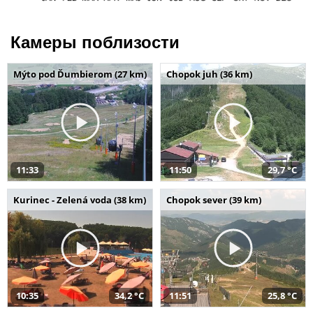
Камеры поблизости
Mýto pod Ďumbierom (27 km)
Chopok juh (36 km)
11:33
11:50
29,7 °C
Kurinec - Zelená voda (38 km)
Chopok sever (39 km)
10:35
34,2 °C
11:51
25,8 °C