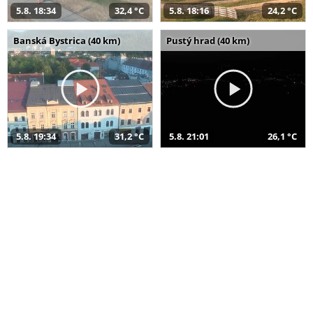
5.8. 18:34
32,4 °C
5.8. 18:16
24,2 °C
Banská Bystrica (40 km)
Pustý hrad (40 km)
5.8. 19:34
31,2 °C
5.8. 21:01
26,1 °C