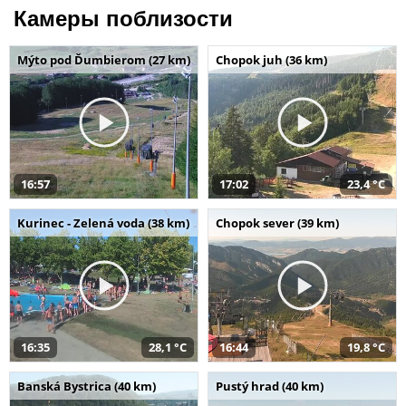
Камеры поблизости
Mýto pod Ďumbierom (27 km)
Chopok juh (36 km)
16:57
17:02
23,4 °C
Kurinec - Zelená voda (38 km)
Chopok sever (39 km)
16:35
28,1 °C
16:44
19,8 °C
Banská Bystrica (40 km)
Pustý hrad (40 km)