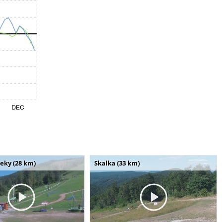
seky (28 km)
Skalka (33 km)