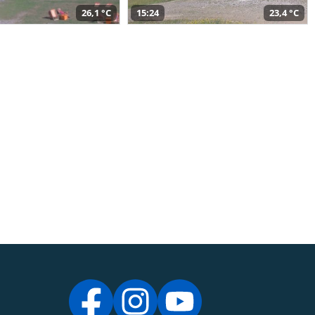
26,1 °C
15:24
23,4 °C