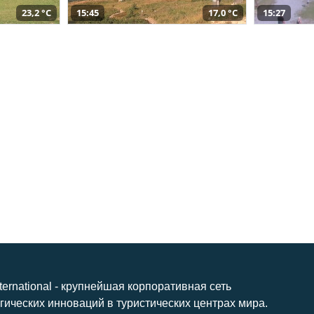
23,2 °C
15:45
17,0 °C
15:27
nternational - крупнейшая корпоративная сеть
гических инноваций в туристических центрах мира.