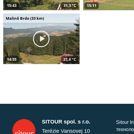
15:43
31,3 °C
15:11
Malinô Brdo (33 km)
14:55
21,6 °C
SITOUR spol. s r.o.
Sitour I
техноло
Terézie Vansovej 10