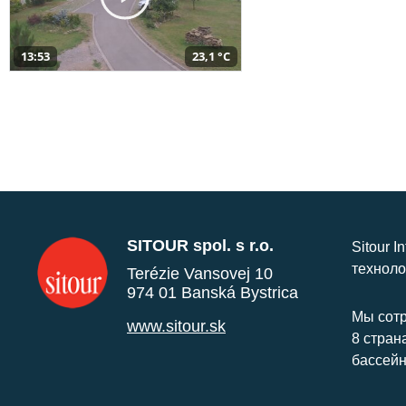
13:53
23,1 °C
SITOUR spol. s r.o.
Sitour I
техноло
Terézie Vansovej 10
974 01 Banská Bystrica
Мы сотр
www.sitour.sk
8 стран
бассейн