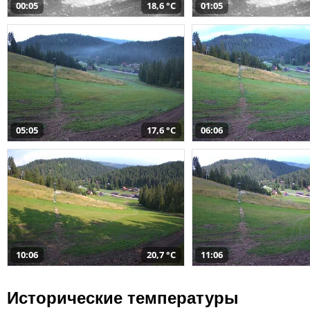
00:05
18,6 °C
01:05
05:05
17,6 °C
06:06
10:06
20,7 °C
11:06
Исторические температуры