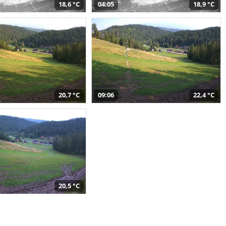
18,6 °C
04:05
18,9 °C
20,7 °C
09:06
22,4 °C
20,5 °C