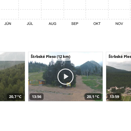
Štrbské Pleso (12 km)
Štrbské Ples
20,7 °C
13:56
20,1 °C
13:59