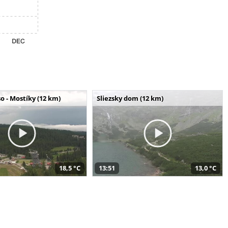
o - Mostíky (12 km)
Sliezsky dom (12 km)
18,5 °C
13:51
13,0 °C