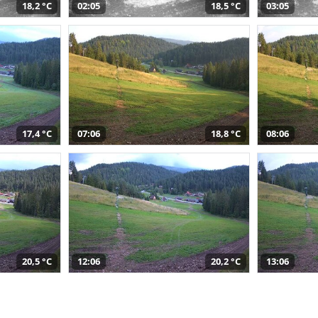
18,2 °C
02:05
18,5 °C
03:05
17,4 °C
07:06
18,8 °C
08:06
20,5 °C
12:06
20,2 °C
13:06