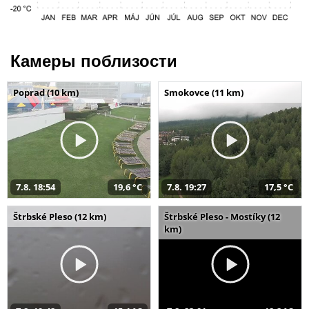
Камеры поблизости
Poprad (10 km)
Smokovce (11 km)
7.8. 18:54
19,6 °C
7.8. 19:27
17,5 °C
Štrbské Pleso (12 km)
Štrbské Pleso - Mostíky (12
km)