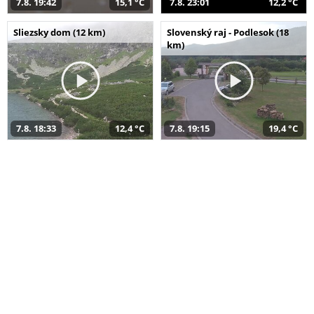
7.8. 19:42
15,1 °C
7.8. 23:01
12,2 °C
Sliezsky dom (12 km)
Slovenský raj - Podlesok (18
km)
7.8. 18:33
12,4 °C
7.8. 19:15
19,4 °C