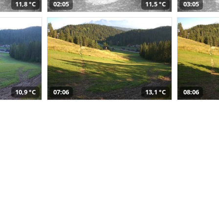
11,8 °C
02:05
11,5 °C
03:05
10,9 °C
07:06
13,1 °C
08:06