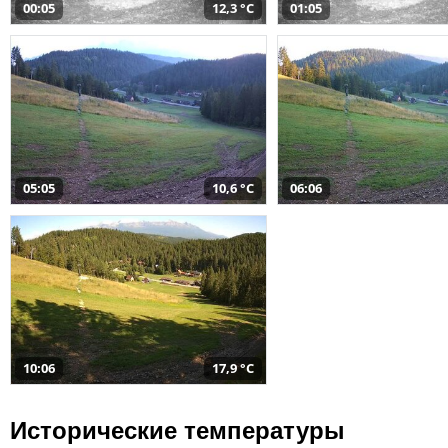
00:05
12,3 °C
01:05
05:05
10,6 °C
06:06
10:06
17,9 °C
Исторические температуры