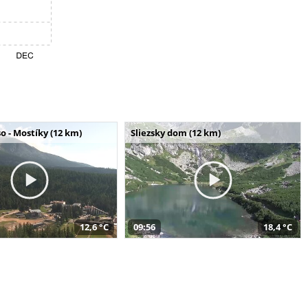
o - Mostíky (12 km)
Sliezsky dom (12 km)
12,6 °C
09:56
18,4 °C