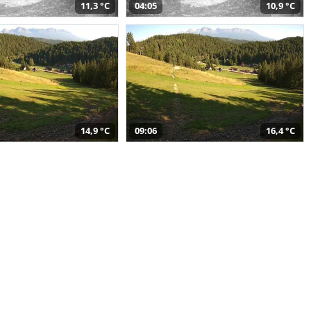
11,3 °C
04:05
10,9 °C
14,9 °C
09:06
16,4 °C