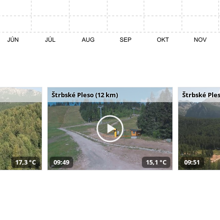
Štrbské Pleso (12 km)
Štrbské Ples
17,3 °C
09:49
15,1 °C
09:51