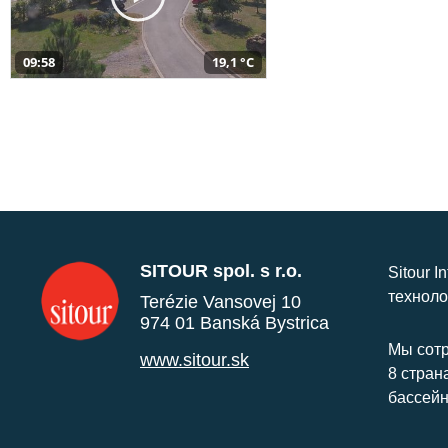
09:58
19,1 °C
SITOUR spol. s r.o.
Sitour I
техноло
Terézie Vansovej 10
974 01 Banská Bystrica
Мы сотр
www.sitour.sk
8 стран
бассейн