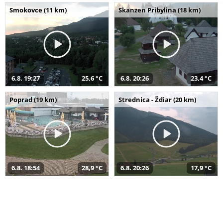
Smokovce (11 km)
Skanzen Pribylina (18 km)
6.8. 19:27
25,6 °C
6.8. 20:26
23,4 °C
Poprad (19 km)
Strednica - Ždiar (20 km)
6.8. 18:54
28,9 °C
6.8. 20:26
17,9 °C