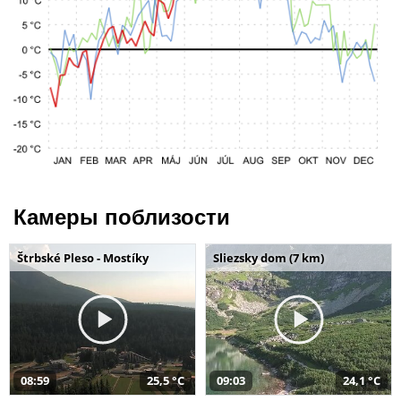
Камеры поблизости
Štrbské Pleso - Mostíky
Sliezsky dom (7 km)
08:59
25,5 °C
09:03
24,1 °C