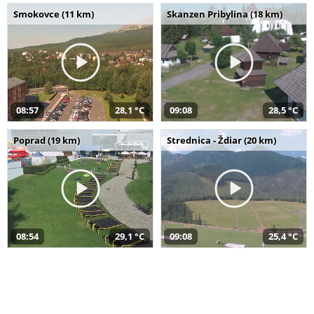
Smokovce (11 km)
Skanzen Pribylina (18 km)
08:57
28,1 °C
09:08
28,5 °C
Poprad (19 km)
Strednica - Ždiar (20 km)
08:54
29,1 °C
09:08
25,4 °C