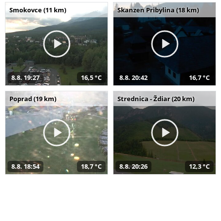
Smokovce (11 km)
Skanzen Pribylina (18 km)
8.8. 19:27
16,5 °C
8.8. 20:42
16,7 °C
Poprad (19 km)
Strednica - Ždiar (20 km)
8.8. 18:54
18,7 °C
8.8. 20:26
12,3 °C