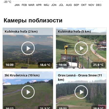
Камеры поблизости
Kubínska hoľa (2 km)
Kubínska hoľa (5 km)
16:09
18,6 °C
16:06
21,9 °C
Ski Krušetnica (10 km)
Orav.Lesná - Orava Snow (11
km)
16:12
21,3 °C
15:51
19,6 °C