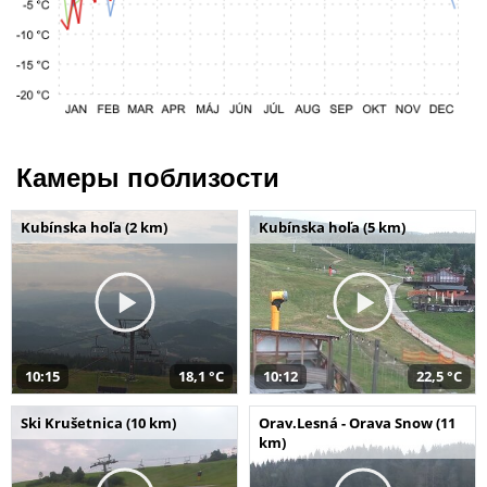
Камеры поблизости
Kubínska hoľa (2 km)
Kubínska hoľa (5 km)
10:15
18,1 °C
10:12
22,5 °C
Ski Krušetnica (10 km)
Orav.Lesná - Orava Snow (11
km)