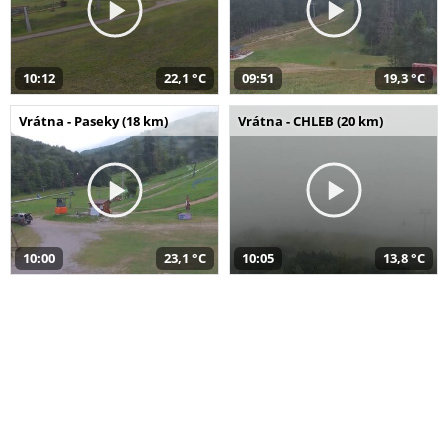
10:12
22,1 °C
09:51
19,3 °C
Vrátna - Paseky (18 km)
Vrátna - CHLEB (20 km)
10:00
23,1 °C
10:05
13,8 °C