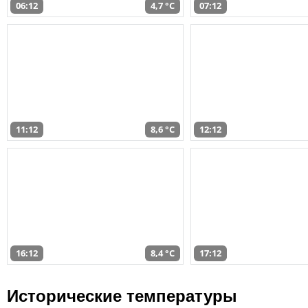
06:12
4,7 °C
07:12
11:12
8,6 °C
12:12
16:12
8,4 °C
17:12
Исторические температуры