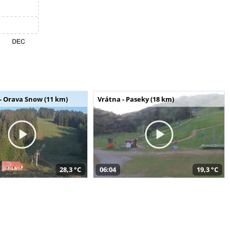
- Orava Snow (11 km)
Vrátna - Paseky (18 km)
28,3 °C
06:04
19,3 °C