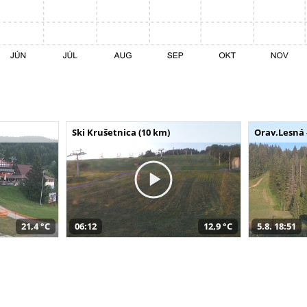
Ski Krušetnica (10 km)
Orav.Lesná 
21,4 °C
06:12
12,9 °C
5.8. 18:51