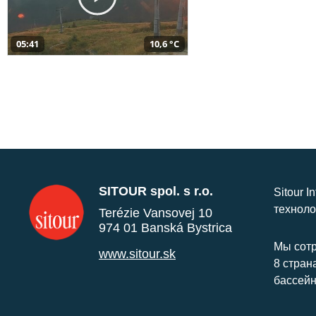
05:41
10,6 °C
SITOUR spol. s r.o.
Sitour I
техноло
Terézie Vansovej 10
974 01 Banská Bystrica
Мы сотр
www.sitour.sk
8 стран
бассейн