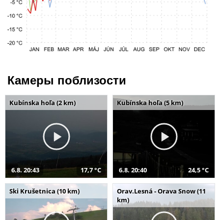
Камеры поблизости
Kubínska hoľa (2 km)
Kubínska hoľa (5 km)
6.8. 20:43
17,7 °C
6.8. 20:40
24,5 °C
Ski Krušetnica (10 km)
Orav.Lesná - Orava Snow (11
km)