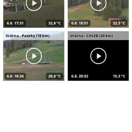
6.8. 17:31
32,8 °C
6.8. 18:51
22,5 °C
Vrátna - Paseky (18 km)
Vrátna - CHLEB (20 km)
6.8. 18:34
28,8 °C
6.8. 20:52
15,3 °C