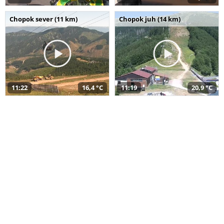
Chopok sever (11 km)
Chopok juh (14 km)
11:22
16,4 °C
11:19
20,9 °C