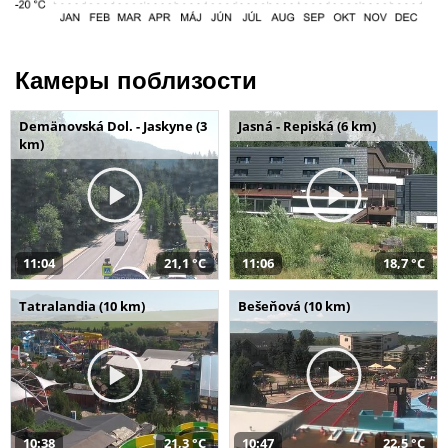
Камеры поблизости
Demänovská Dol. - Jaskyne (3
Jasná - Repiská (6 km)
km)
11:04
21,1 °C
11:06
18,7 °C
Tatralandia (10 km)
Bešeňová (10 km)
10:38
21,3 °C
10:47
22,5 °C