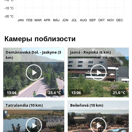
Камеры поблизости
Demänovská Dol. - Jaskyne (3
Jasná - Repiská (6 km)
km)
13:04
23,4 °C
13:06
21,0 °C
Tatralandia (10 km)
Bešeňová (10 km)