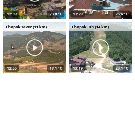
12:39
23,8 °C
13:29
25,6 °C
Chopok sever (11 km)
Chopok juh (14 km)
12:55
18,1 °C
13:19
23,1 °C