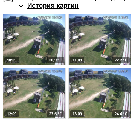
История картин
10:09
20,9 °C
11:09
22,2 °C
12:09
23,6 °C
13:09
24,6 °C