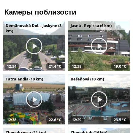
Камеры поблизости
Demänovská Dol. - Jaskyne (3
Jasná - Repiská (6 km)
km)
12:34
21,4 °C
12:38
19,0 °C
Tatralandia (10 km)
Bešeňová (10 km)
12:38
22,6 °C
12:29
23,5 °C
Chopok sever (11 km)
Chopok juh (14 km)