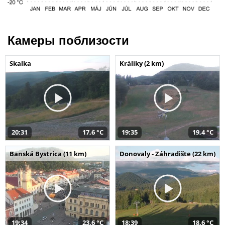
Камеры поблизости
Skalka
Králiky (2 km)
20:31
17,6 °C
19:35
19,4 °C
Banská Bystrica (11 km)
Donovaly - Záhradište (22 km)
19:34
23,6 °C
18:39
18,6 °C