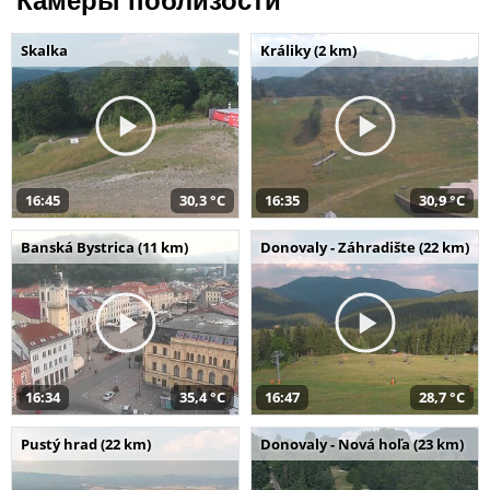
Камеры поблизости
Skalka
Králiky (2 km)
16:45
30,3 °C
16:35
30,9 °C
Banská Bystrica (11 km)
Donovaly - Záhradište (22 km)
16:34
35,4 °C
16:47
28,7 °C
Pustý hrad (22 km)
Donovaly - Nová hoľa (23 km)