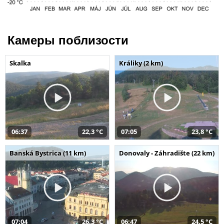
Камеры поблизости
Skalka
Králiky (2 km)
06:37
22,3 °C
07:05
23,8 °C
Banská Bystrica (11 km)
Donovaly - Záhradište (22 km)
07:04
26,3 °C
06:47
24,5 °C