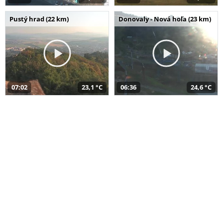
Pustý hrad (22 km)
Donovaly - Nová hoľa (23 km)
07:02
23,1 °C
06:36
24,6 °C