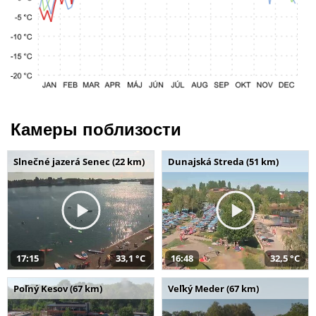
Камеры поблизости
Slnečné jazerá Senec (22 km)
Dunajská Streda (51 km)
17:15
33,1 °C
16:48
32,5 °C
Poľný Kesov (67 km)
Veľký Meder (67 km)