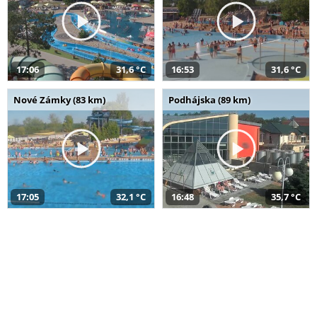
17:06
31,6 °C
16:53
31,6 °C
Nové Zámky (83 km)
Podhájska (89 km)
17:05
32,1 °C
16:48
35,7 °C