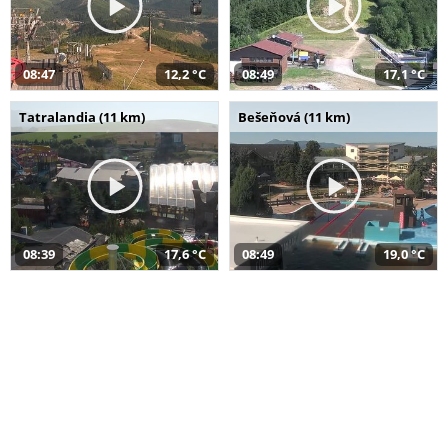
08:47
12,2 °C
08:49
17,1 °C
Tatralandia (11 km)
Bešeňová (11 km)
08:39
17,6 °C
08:49
19,0 °C