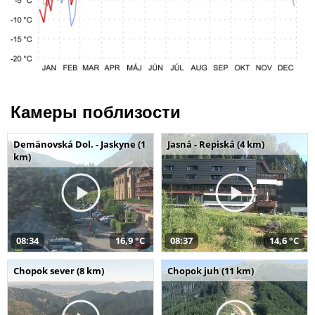
Камеры поблизости
Demänovská Dol. - Jaskyne (1
Jasná - Repiská (4 km)
km)
08:34
16,9 °C
08:37
14,6 °C
Chopok sever (8 km)
Chopok juh (11 km)