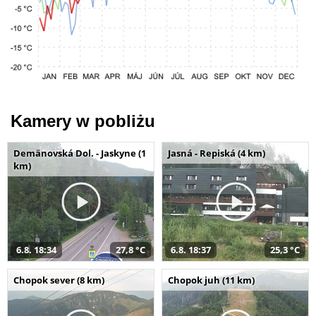
Kamery w pobliżu
Demänovská Dol. - Jaskyne (1
Jasná - Repiská (4 km)
km)
6.8. 18:34
27,8 °C
6.8. 18:37
25,3 °C
Chopok sever (8 km)
Chopok juh (11 km)