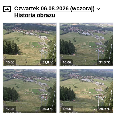
Czwartek 06.08.2026 (wczoraj)
Historia obrazu
15:06
31,8 °C
16:06
31,3 °C
17:06
30,4 °C
18:06
28,9 °C