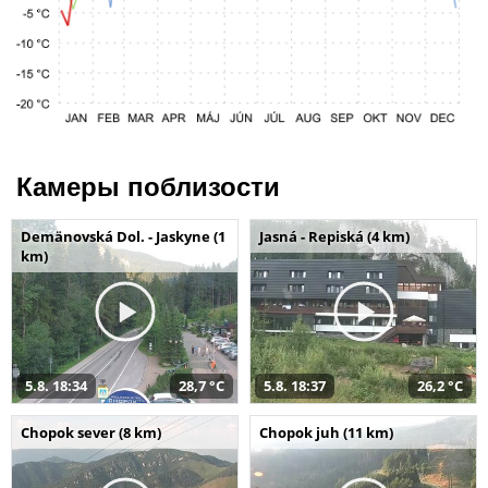
Камеры поблизости
Demänovská Dol. - Jaskyne (1
Jasná - Repiská (4 km)
km)
5.8. 18:34
28,7 °C
5.8. 18:37
26,2 °C
Chopok sever (8 km)
Chopok juh (11 km)