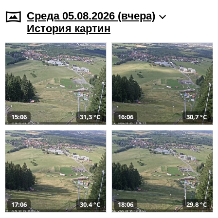
Среда 05.08.2026 (вчера)
История картин
15:06
31,3 °C
16:06
30,7 °C
17:06
30,4 °C
18:06
29,8 °C