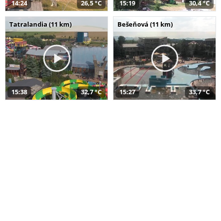
14:24
26,5 °C
15:19
30,4 °C
Tatralandia (11 km)
Bešeňová (11 km)
15:38
32,7 °C
15:27
33,7 °C