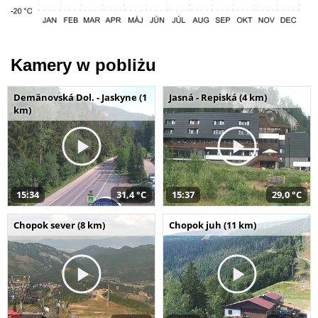
Kamery w pobliżu
Demänovská Dol. - Jaskyne (1
Jasná - Repiská (4 km)
km)
15:34
31,4 °C
15:37
29,0 °C
Chopok sever (8 km)
Chopok juh (11 km)