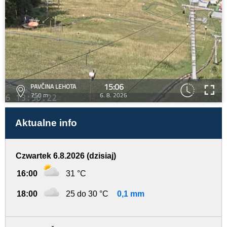
15:06
PAVČINA LEHOTA
750 m
6. 8. 2026
Aktualne info
Czwartek 6.8.2026 (dzisiaj)
16:00
31 °C
18:00
25 do 30 °C
0,1 mm