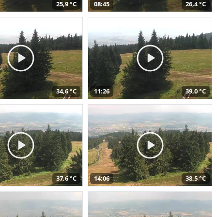
25,9 °C
08:45
26,4 °C
34,6 °C
11:26
39,0 °C
37,6 °C
14:06
38,5 °C