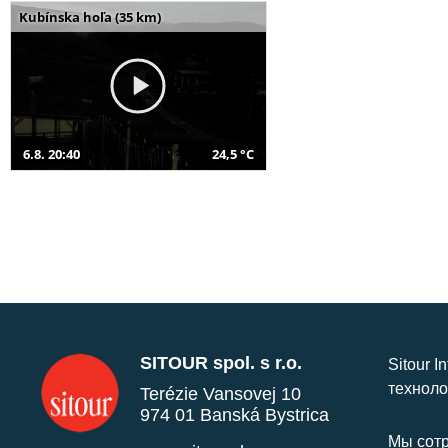
Kubínska hoľa (35 km)
6.8. 20:40
24,5 °C
SITOUR spol. s r.o.
Sitour I
техноло
Terézie Vansovej 10
974 01 Banská Bystrica
Мы сотр