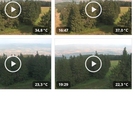
34,8 °C
16:47
37,0 °C
23,3 °C
19:29
22,3 °C