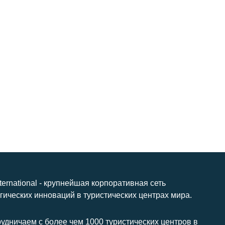
nternational - крупнейшая корпоративная сеть
гических инноваций в туристических центрах мира.
удничаем с более чем 1000 туристических центров в