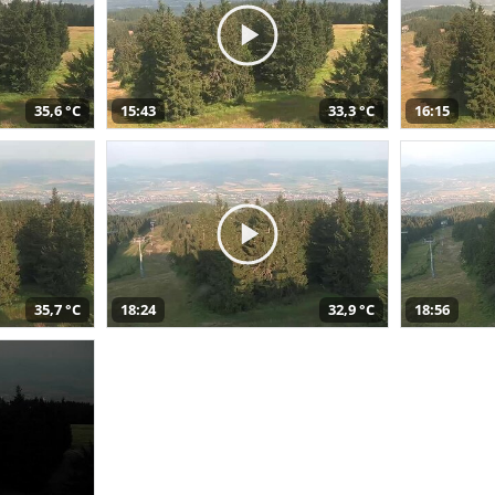
35,6 °C
15:43
33,3 °C
16:15
35,7 °C
18:24
32,9 °C
18:56