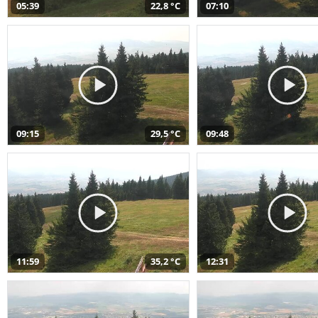
05:39
22,8 °C
07:10
09:15
29,5 °C
09:48
11:59
35,2 °C
12:31