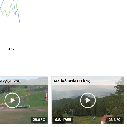
seky (20 km)
Malinô Brdo (31 km)
28,8 °C
6.8. 17:55
23,3 °C