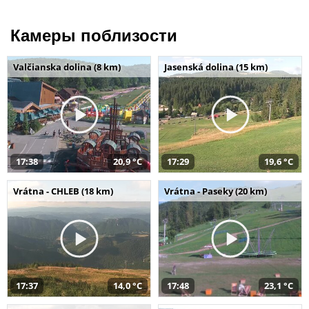
Камеры поблизости
Valčianska dolina (8 km)
Jasenská dolina (15 km)
17:38
20,9 °C
17:29
19,6 °C
Vrátna - CHLEB (18 km)
Vrátna - Paseky (20 km)
17:37
14,0 °C
17:48
23,1 °C