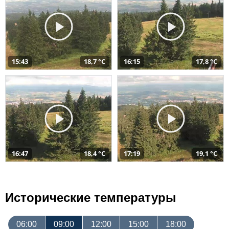
15:43
18,7 °C
16:15
17,8 °C
16:47
18,4 °C
17:19
19,1 °C
Исторические температуры
06:00
09:00
12:00
15:00
18:00