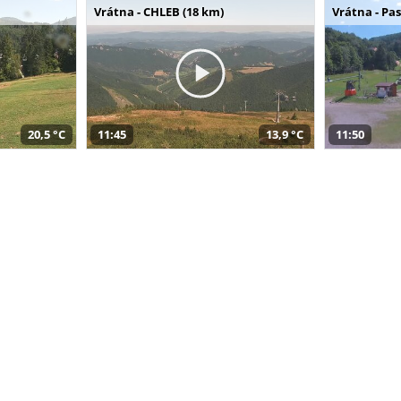
Vrátna - CHLEB (18 km)
Vrátna - Pa
20,5 °C
11:45
13,9 °C
11:50