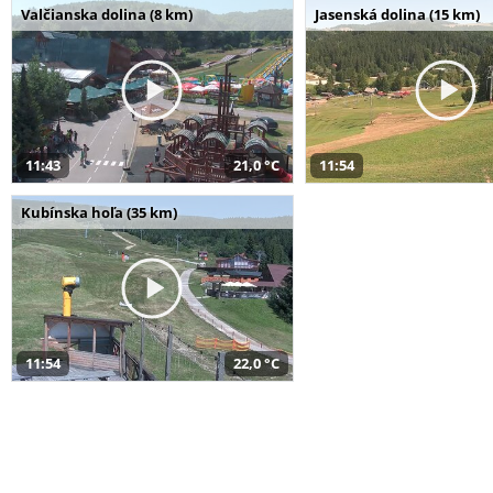
Valčianska dolina (8 km)
Jasenská dolina (15 km)
11:43
21,0 °C
11:54
Kubínska hoľa (35 km)
11:54
22,0 °C