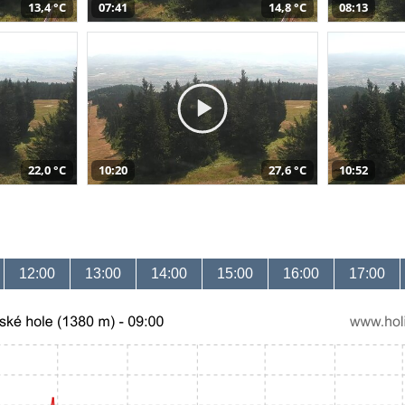
13,4 °C
07:41
14,8 °C
08:13
22,0 °C
10:20
27,6 °C
10:52
12:00
13:00
14:00
15:00
16:00
17:00