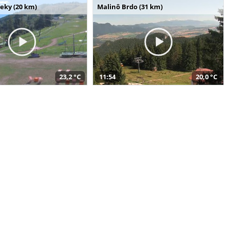
seky (20 km)
Malinô Brdo (31 km)
23,2 °C
11:54
20,0 °C