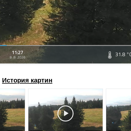
11:27
31.8 °
9. 8. 2026
История картин