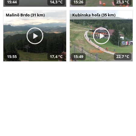
15:44
14,3 °C
15:26
23,3 °C
Malinô Brdo (31 km)
Kubínska hoľa (35 km)
15:55
17,4 °C
15:49
22,7 °C