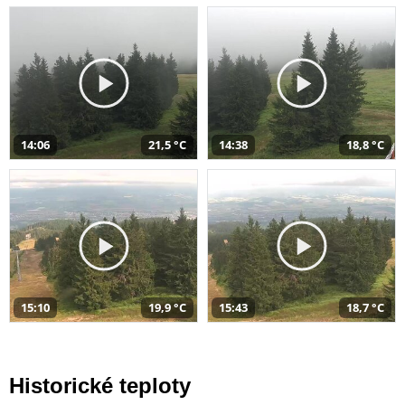
14:06
21,5 °C
14:38
18,8 °C
15:10
19,9 °C
15:43
18,7 °C
Historické teploty