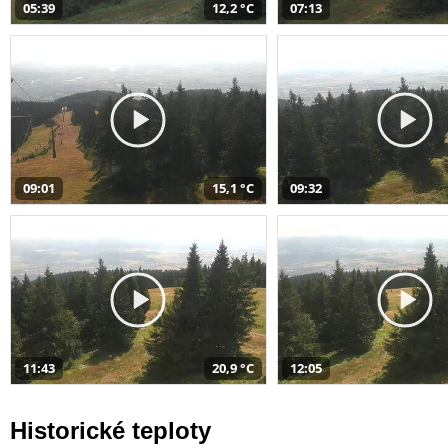
05:39
12,2 °C
07:13
09:01
15,1 °C
09:32
11:43
20,9 °C
12:05
Historické teploty