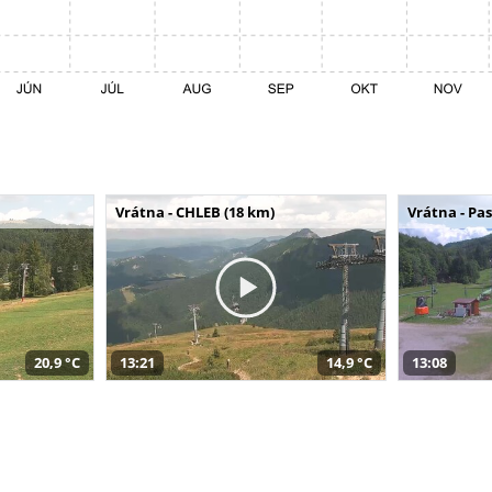
Vrátna - CHLEB (18 km)
Vrátna - Pa
20,9 °C
13:21
14,9 °C
13:08