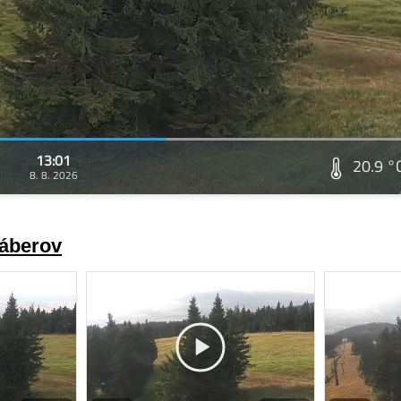
13:01
20.9 °
8. 8. 2026
záberov