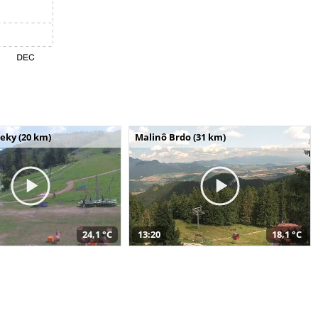
seky (20 km)
Malinô Brdo (31 km)
24,1 °C
13:20
18,1 °C