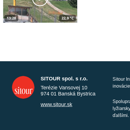
13:28
22,9 °C
SITOUR spol. s r.o.
Sitour I
inovácie
Terézie Vansovej 10
974 01 Banská Bystrica
Spolupra
www.sitour.sk
lyžiarsk
ďalšími.