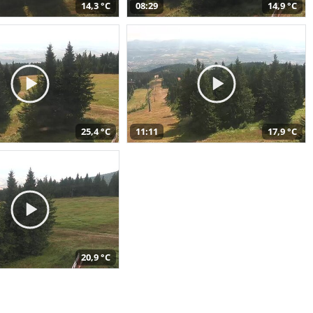
14,3 °C
08:29
14,9 °C
25,4 °C
11:11
17,9 °C
20,9 °C