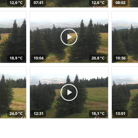
12,6 °C
07:41
12,6 °C
08:02
18,9 °C
10:04
20,8 °C
10:36
24,0 °C
12:31
18,1 °C
13:01