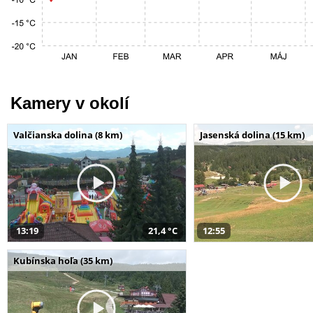
Kamery v okolí
Valčianska dolina (8 km)
Jasenská dolina (15 km)
13:19
21,4 °C
12:55
Kubínska hoľa (35 km)