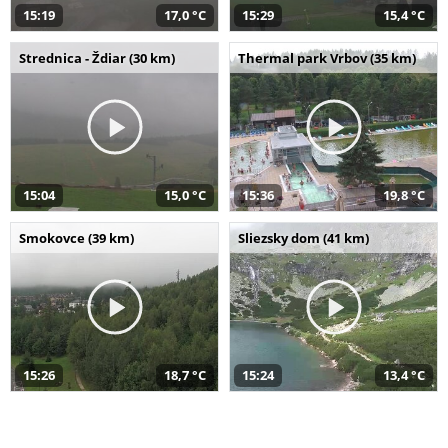
15:19
17,0 °C
15:29
15,4 °C
Strednica - Ždiar (30 km)
Thermal park Vrbov (35 km)
15:04
15,0 °C
15:36
19,8 °C
Smokovce (39 km)
Sliezsky dom (41 km)
15:26
18,7 °C
15:24
13,4 °C